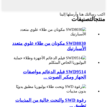
اكتب رسالتك هنا وأرسلها إلينا
منتج
التصنيفات
SWD8030 مكونان من طلاء علوي متعدد
الأسبارتيك
SWD9514 فيلم الدعائم مواصفات
الجهاز ومكبر الصوت ...
رغوة SWD والنحت خالية من المذيبات
تطبيق ...