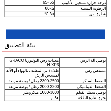
55 -65
درجة حرارة تسخين الأنابيب
الرطوبة النسبية
≤80٪
قطرة ندى
≥3 ℃
بيئة التطبيق
يوصي آلة الرش
معدات رش البوليوريا GRACO
H-XP3
مسدس رش
طلاء ذاتي التنظيف بالهواء أو الآلة
لمسدس الرش
الضغط الساكن
2300-2500 رطل / بوصة مربعة
الضغط الديناميكي
2000-2200 رطل / بوصة مربعة
يوصي سمك الفيلم
1000-3000 ميكرومتر
فترة إعادة الطلاء
≤6 ح