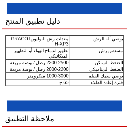
دليل تطبيق المنتج
يوصي آلة الرش
معدات رش البوليوريا GRACO
H-XP3
مسدس رش
تطهير اندماج الهواء أو التطهير
الميكانيكي
الضغط الساكن
2300-2500 رطل / بوصة مربعة
الضغط الديناميكي
2000-2200 رطل / بوصة مربعة
يوصي سمك الفيلم
1000-3000 ميكرومتر
فترة إعادة الطلاء
≤6 ح
ملاحظة التطبيق