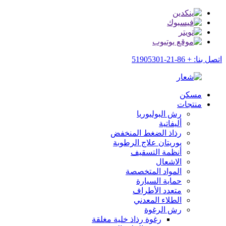
اتصل بنا: + 86-21-51905301
مسكن
منتجات
رش البوليوريا
أليفاتية
رذاذ الضغط المنخفض
يوريتان علاج الرطوبة
أنظمة التسقيف
الاشعال
المواد المتخصصة
حماية السيارة
متعدد الأطراف
الطلاء المعدني
رش الرغوة
رغوة رذاذ خلية مغلقة