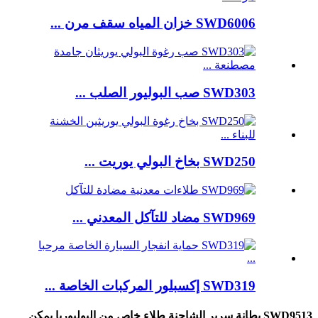
SWD6006 خزان المياه سقف مرن ...
SWD303 صب البوليور الصلب ...
SWD250 بخاخ البولي يوريت ...
SWD969 مضاد للتآكل المعدني ...
SWD319 إكسبلور المركبات الخاصة ...
SWD9513 بطانة سرير الشاحنة طلاء خاص من البوليوريا يمكن