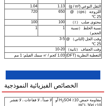
1.04
1.13
الثقل النوعي (g / m³)
720
650
اللزوجة （cps） @
25 ℃
100
100
محتوى صلب （٪）
1
1
نسبة الخلط （نسبة
الحجم）
3-5
وقت الجل (الثاني） @
25 ℃
10-20
وقت الجفاف （ثانية）
التغطية النظرية (DFT)
1.03 كجم / ㎡ سمك الفيلم: 1 مم
الخصائص الفيزيائية النموذجية
مقاومة حمض 10٪ H
SO4 أو
لا صدأ ، لا فقاعات ، لا تقشر
2
10٪ HCI، 30d