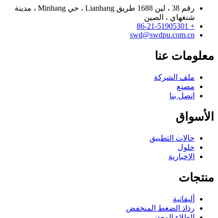
رقم 38 ، لين 1688 طريق Lianhang ، حي Minhang ، مدينة
شنغهاي ، الصين
+ 86-21-51905301
swd@swdpu.com.cn
معلومات عنا
ملف الشركة
مصنع
اتصل بنا
الأسواق
حالات التطبيق
حلول
الإخبارية
منتجات
أليفاتية
رذاذ الضغط المنخفض
الطلاء المعدني