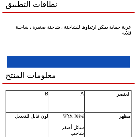
نطاقات التطبيق
عربة حماية يمكن ارتداؤها للشاحنة ، شاحنة صغيرة ، شاحنة
قلابة
معلومات المنتج
B
A
العنصر
مظهر
窗体 顶端
لون قابل للتعديل
سائل أصفر
شاحب