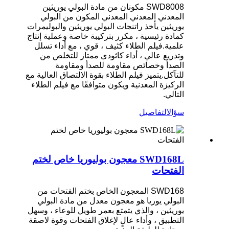
SWD8008 مكونان من مادة البولي يوريثين
المعدني المعدني المعدني المكون من البولي
يوريثين يأخذ راتنجات البولي يوريثين والبوليمرات
كمادة رئيسية ، مكرر بتركيبة خاصة وعملية إنتاج
علمية.فيلم الطلاء كثيف ، قوي ، مع أداء تسلل
وتدريع عالي ، أداء كاثودي ممتاز للتخلص من
الصدأ وخصائص مقاومة للصدأ ومقاومة
للتآكل.يتميز فيلم الطلاء بقوة الالتصاق العالية مع
الركيزة المعدنية ويكون متوافقًا مع فيلم الطلاء
التالي.
سؤال
التفاصيل
SWD168L معجون بوليوريا خاص لختم
الفتحات
SWD168 المعجون الخاص بختم الفتحات من
البولي يوريا هو معجون معدل من مادة البولي
يوريثين ، والذي يتمتع بعمر طويل للوعاء ، وسهل
التطبيق ، وأداء عالٍ لإغلاق الفتحات وقوة لاصقة