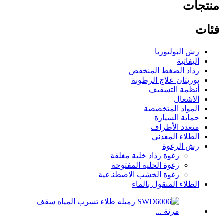
منتجات
فئات
رش البوليوريا
أليفاتية
رذاذ الضغط المنخفض
يوريتان علاج الرطوبة
أنظمة التسقيف
الاشعال
المواد المتخصصة
حماية السيارة
متعدد الأطراف
الطلاء المعدني
رش الرغوة
رغوة رذاذ خلية مغلقة
رغوة الخلية المفتوحة
رغوة الخشب الاصطناعية
الطلاء المنقول بالماء