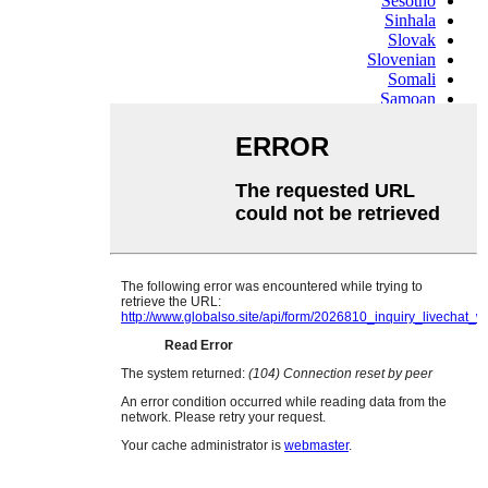
Sesotho
Sinhala
Slovak
Slovenian
Somali
Samoan
Scots Gaelic
Shona
Sindhi
Sundanese
Swahili
Tajik
Tamil
Telugu
Thai
Ukrainian
Urdu
Uzbek
Vietnamese
Welsh
Xhosa
Yiddish
Yoruba
Zulu
Kinyarwanda