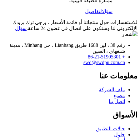
ممتازة للطبقة البينية.
سؤال
التفاصيل
للاستفسارات حول منتجاتنا أو قائمة الأسعار ، يرجى ترك بريدك
الإلكتروني لنا وسنكون على اتصال في غضون 24 ساعة.
سؤال
رقم 38 ، لين 1688 طريق Lianhang ، حي Minhang ، مدينة
شنغهاي ، الصين
+ 86-21-51905301
swd@swdpu.com.cn
معلومات عنا
ملف الشركة
مصنع
اتصل بنا
الأسواق
حالات التطبيق
حلول