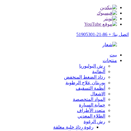
اتصل بنا: + 86-21-51905301
بيت
منتجات
رش البوليوريا
أليفاتية
رذاذ الضغط المنخفض
يوريتان علاج الرطوبة
أنظمة التسقيف
الاشعال
المواد المتخصصة
حماية السيارة
متعدد الأطراف
الطلاء المعدني
رش الرغوة
رغوة رذاذ خلية مغلقة