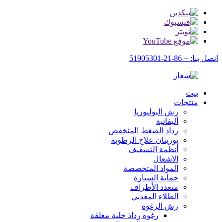
اتصل بنا: + 86-21-51905301
بيت
منتجات
رش البوليوريا
أليفاتية
رذاذ الضغط المنخفض
يوريتان علاج الرطوبة
أنظمة التسقيف
الاشعال
المواد المتخصصة
حماية السيارة
متعدد الأطراف
الطلاء المعدني
رش الرغوة
رغوة رذاذ خلية مغلقة