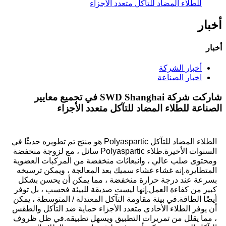
للطلاء المضاد للتآكل متعدد الأجزاء
أخبار
أخبار
أخبار الشركة
اخبار الصناعة
شاركت شركة SWD Shanghai في تجميع معايير
الصناعة للطلاء المضاد للتآكل متعدد الأجزاء
الطلاء المضاد للتآكل Polyaspartic هو منتج تم تطويره حديثًا في
السنوات الأخيرة.طلاء Polyaspartic سائل ، مع لزوجة منخفضة
ومحتوى صلب عالي ، وانبعاثات منخفضة من المركبات العضوية
المتطايرة.إنه غشاء غشاء سميك بعد المعالجة ، ويمكن ترسيخه
بسرعة عند درجة حرارة منخفضة ، مما يمكن أن يحسن بشكل
كبير من كفاءة العمل.إنها ليست صديقة للبيئة فحسب ، بل توفر
أيضًا الطاقة.في بيئة مقاومة التآكل المعتدلة / المتوسطة ، يمكن
أن يوفر الطلاء الأحادي متعدد الأجزاء حماية ضد التآكل والطقس
، مما يقلل من تمريرات التطبيق ويسهل تطبيقه.في ظل ظروف