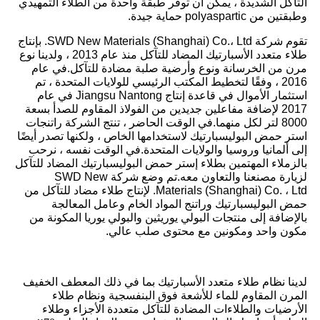
التآكل الشديدة ، يمكن أن توفر طبقة واحدة من الطلاء التمهيدي
وطبقتين من polyaspartic حماية جيدة.
تقوم شركة SWD New Materials (Shanghai) Co.، Ltd. بإنتاج
طلاء متعدد الأسبارتيك المضاد للتآكل منذ عام 2013 ، ولدينا نوع
مرن من الخرسانة ونوع وأرضية صلبة مضادة للتآكل.في عام
2016 ، وفقًا لتخطيط المكتب الرئيسي للولايات المتحدة ، تم
استثمار الأموال في قاعدة إنتاج Jiangsu Nantong في عام
2017 لإضافة مفاعلين جديدين من الفولاذ المقاوم للصدأ بسعة
8000 لتر لكل منهما.في الوقت الحاضر ، تنتج الشركة راتنجات
استر حمض البوليسبارتيك لاستخدامها الخاص ، ولكنها تصدر أيضًا
إلى ألمانيا وروسيا والولايات المتحدة.في الوقت نفسه ، نرحب
بالزملاء المهتمين بطلاء إستر حمض البوليسبارتيك المضاد للتآكل
لزيارة مصنعنا والتعاون معه.تم وضع شركة SWD New
Materials (Shanghai) Co. ، Ltd. لإنتاج طلاء مضاد للتآكل من
حمض البوليسبارتيك وراتنج المواد الخام وعامل المعالجة
بالإضافة إلى منتجات البولي يوريثين والبولي يوريا المكونة من
مكون واحد ومكونين مع محتوى صلب عالي.
لدينا نظام طلاء متعدد الأسبارتيك بما في ذلك المعطف الخفيف
المرن المقاوم للماء للأشعة فوق البنفسجية ونظام طلاء
الأرضيات والطلاءات المضادة للتآكل متعددة الأجزاء وطلاء