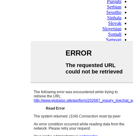
Punjabi
Serbian
Sesotho
Sinhala
Slovak
Slovenian
Somali
Samoan
Scots Gaelic
Shona
Sindhi
Sundanese
Swahili
Tajik
Tamil
Telugu
Thai
Ukrainian
Urdu
Uzbek
Vietnamese
Welsh
Xhosa
Yiddish
Yoruba